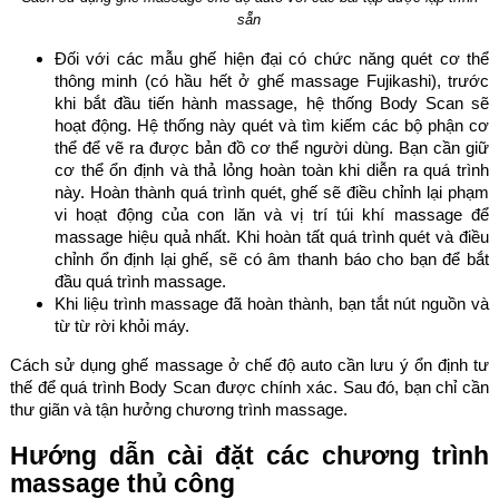
sẵn
Đối với các mẫu ghế hiện đại có chức năng quét cơ thể
thông minh (có hầu hết ở ghế massage Fujikashi), trước
khi bắt đầu tiến hành massage, hệ thống Body Scan sẽ
hoạt động. Hệ thống này quét và tìm kiếm các bộ phận cơ
thể để vẽ ra được bản đồ cơ thể người dùng. Bạn cần giữ
cơ thể ổn định và thả lỏng hoàn toàn khi diễn ra quá trình
này. Hoàn thành quá trình quét, ghế sẽ điều chỉnh lại phạm
vi hoạt động của con lăn và vị trí túi khí massage để
massage hiệu quả nhất. Khi hoàn tất quá trình quét và điều
chỉnh ổn định lại ghế, sẽ có âm thanh báo cho bạn để bắt
đầu quá trình massage.
Khi liệu trình massage đã hoàn thành, bạn tắt nút nguồn và
từ từ rời khỏi máy.
Cách sử dụng ghế massage ở chế độ auto cần lưu ý ổn định tư
thế để quá trình Body Scan được chính xác. Sau đó, bạn chỉ cần
thư giãn và tận hưởng chương trình massage.
Hướng dẫn cài đặt các chương trình
massage thủ công