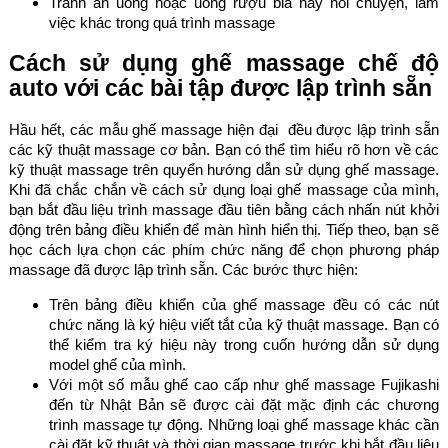
Tránh ăn uống hoặc uống rượu bia hay nói chuyện, làm
việc khác trong quá trình massage
Cách sử dụng ghế massage chế độ
auto với các bài tập được lập trình sẵn
Hầu hết, các mẫu ghế massage hiện đại đều được lập trình sẵn
các kỹ thuật massage cơ bản. Bạn có thể tìm hiểu rõ hơn về các
kỹ thuật massage trên quyển hướng dẫn sử dụng ghế massage.
Khi đã chắc chắn về cách sử dụng loại ghế massage của mình,
bạn bắt đầu liệu trình massage đầu tiên bằng cách nhấn nút khởi
động trên bảng điều khiển để màn hình hiển thị. Tiếp theo, bạn sẽ
học cách lựa chọn các phím chức năng để chọn phương pháp
massage đã được lập trình sẵn. Các bước thực hiện:
Trên bảng điều khiển của ghế massage đều có các nút
chức năng là ký hiệu viết tắt của kỹ thuật massage. Bạn có
thể kiểm tra ký hiệu này trong cuốn hướng dẫn sử dụng
model ghế của mình.
Với một số mẫu ghế cao cấp như ghế massage Fujikashi
đến từ Nhật Bản sẽ được cài đặt mặc định các chương
trình massage tự động. Những loại ghế massage khác cần
cài đặt kỹ thuật và thời gian massage trước khi bắt đầu liệu